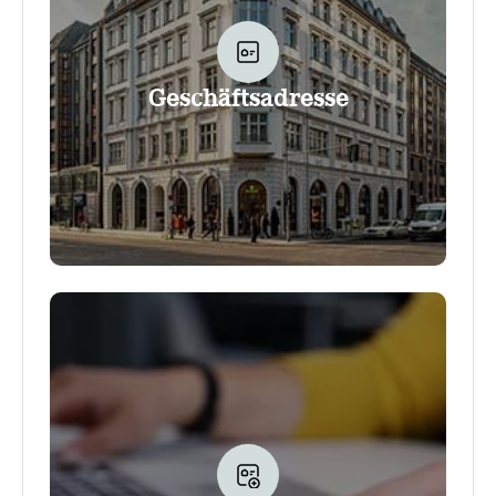
Geschäftsadresse
Eine Geschäftsadresse im Office Club gibt
dir die Möglichkeit, den Standort als deine
Geschäftsanschrift zu verwenden - und
selbstverständlich auch, einige weitere
Leistungen und Annehmlichkeiten des Clubs
in Anspruch zu nehmen. Deine
Konferenzraumbuchungen werden stets
rabattiert. Weitere Zusatzleistungen, wie ein