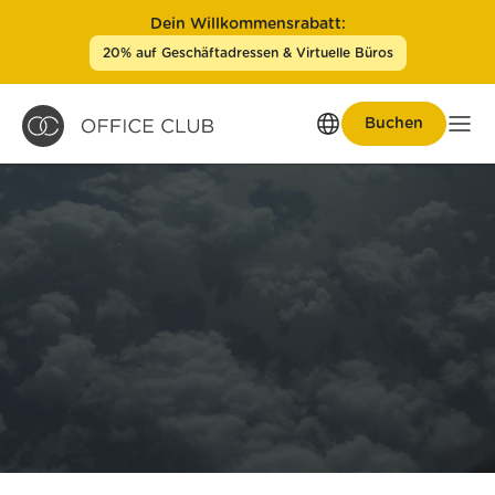
Dein Willkommensrabatt:
20% auf Geschäftadressen & Virtuelle Büros
Buchen
Men