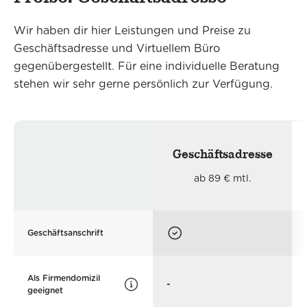
Unternehmenshauptsitzes vermerkt. Mit
Wir haben dir hier Leistungen und Preise zu
einem Virtuellen Büro steht dir der gewählte
Geschäftsadresse und Virtuellem Büro
Standort als dein berufliches Zuhause und
gegenübergestellt. Für eine individuelle Beratung
flexibel für Bürotätigkeiten zur Verfügung.
stehen wir sehr gerne persönlich zur Verfügung.
Geschäftsadresse
ab 89 € mtl.
Geschäftsanschrift
Als Firmendomizil
-
geeignet