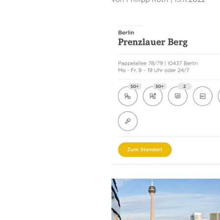
von
Philipp Roth
|
15.11.2022