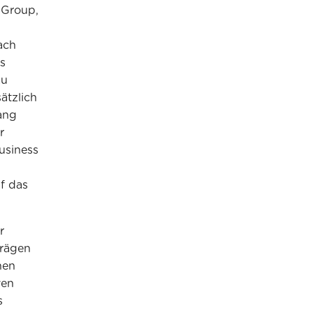
 Group,
ach
s
zu
ätzlich
ang
r
usiness
f das
r
prägen
hen
ven
s