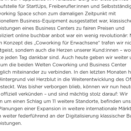
aufstelle für StartUps, Freiberufler:innen und Selbstständi
orking Space schon zum damaligen Zeitpunkt mit
ionellem Business-Equipment ausgestattet war, klassisch
eistungen eines Business Centers zu fairen Preisen und
iziert online buchbar anbot war ein wenig revolutionär: 
 Konzept des „Coworking für Erwachsene“ trafen wir nic
tgeist, sondern auch die Herzen unserer Kund:innen – wo
te jeden Tag dankbar sind. Auch heute geben wir weiter 
 um die beiden Welten Coworking und Business Center
lich miteinander zu verbinden. In den letzten Monaten 
Hintergrund viel Herzblut in die Weiterentwicklung des Of
steckt. Was bisher verborgen blieb, können wir nun heut
 offiziell verkünden – und sind mächtig stolz darauf: Wir
 um einen Schlag um 11 weitere Standorte, befinden uns 
Planungen einer Expansion in weitere internationale Märk
n weiter federführend an der Digitalisierung klassischer B
eistungen.