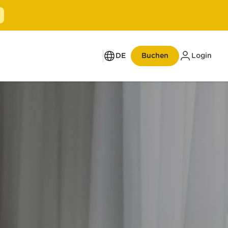
DE
Buchen
Login
Bis zu 50% Eröffnungsrabatt
Neueröffnung Zürich
Bahnhofstrasse