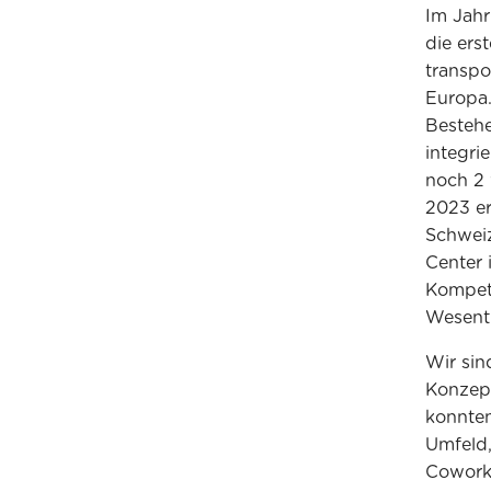
Im Jahr
die ers
transpo
Europa.
Bestehe
integri
noch 2 
2023 er
Schweiz
Center
Kompete
Wesentl
Wir sin
Konzept
konnten
Umfeld,
Coworki