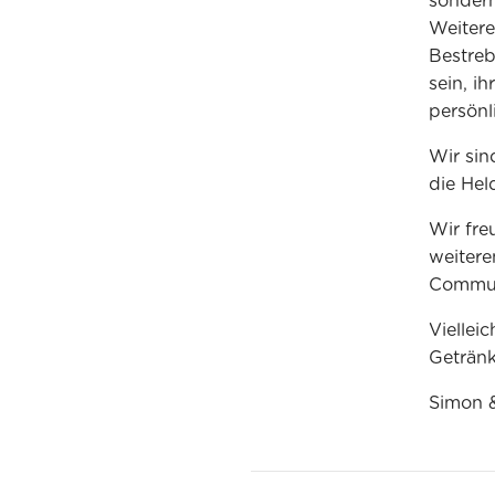
sondern
Weitere
Bestreb
sein, i
persönl
Wir sin
die Hel
Wir fre
weiter
Commun
Viellei
Getränk
Simon &