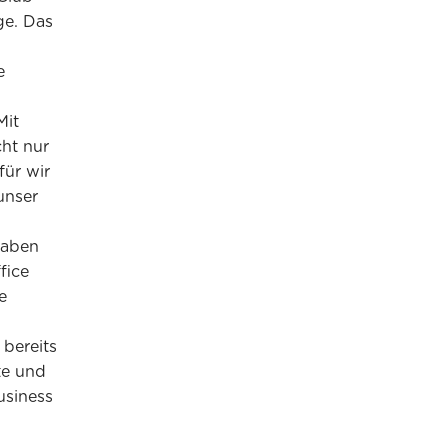
ge. Das
e
Mit
ht nur
für wir
unser
haben
fice
e
bereits
te und
usiness