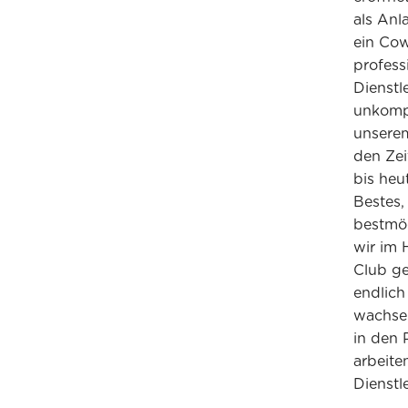
als Anl
ein Cow
profess
Dienstl
unkompl
unserem
den Zei
bis heu
Bestes,
bestmög
wir im 
Club ge
endlich
wachsen
in den 
arbeite
Dienstl