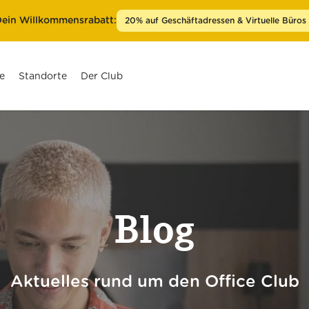
ein Willkommensrabatt:
20% auf Geschäftadressen & Virtuelle Büros
e
Standorte
Der Club
Berlin Prenzlauer Berg
Berlin Kurfürstendamm
Blog
Düsseldorf Königsallee
Frankfurt am Main Goethestraße
Hamburg Ballindamm
Aktuelles rund um den Office Club
Köln Friesenplatz