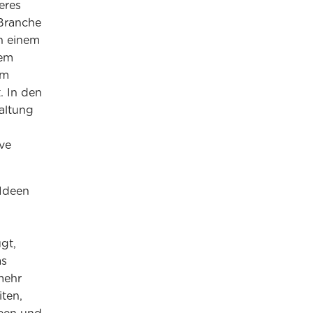
eres
 Branche
on einem
nem
em
. In den
altung
ve
 Ideen
gt,
as
mehr
iten,