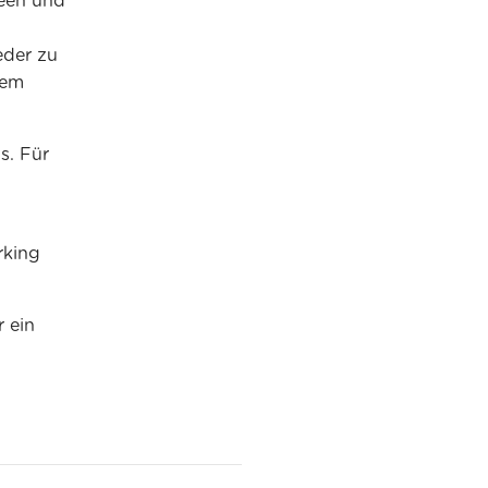
deen und
eder zu
rem
s. Für
rking
 ein