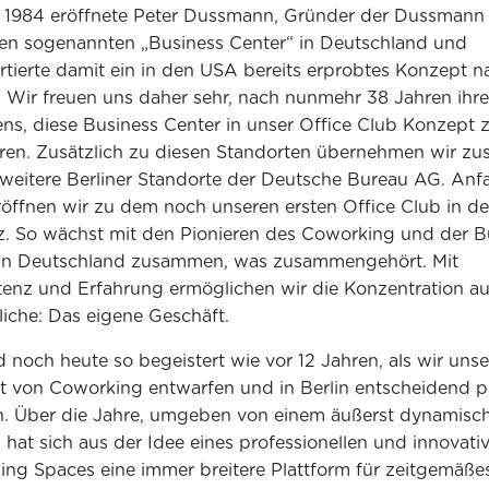
 1984 eröffnete Peter Dussmann, Gründer der Dussmann
ten sogenannten „Business Center“ in Deutschland und
rtierte damit ein in den USA bereits erprobtes Konzept n
 Wir freuen uns daher sehr, nach nunmehr 38 Jahren ihre
ns, diese Business Center in unser Office Club Konzept 
eren. Zusätzlich zu diesen Standorten übernehmen wir zus
weitere Berliner Standorte der Deutsche Bureau AG. Anf
öffnen wir zu dem noch unseren ersten Office Club in de
. So wächst mit den Pionieren des Coworking und der B
 in Deutschland zusammen, was zusammengehört. Mit
nz und Erfahrung ermöglichen wir die Konzentration au
iche: Das eigene Geschäft.
d noch heute so begeistert wie vor 12 Jahren, als wir unse
 von Coworking entwarfen und in Berlin entscheidend 
. Über die Jahre, umgeben von einem äußerst dynamisc
 hat sich aus der Idee eines professionellen und innovati
ng Spaces eine immer breitere Plattform für zeitgemäße