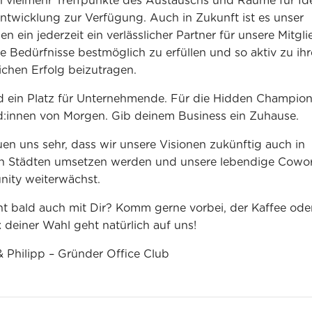
 vielmehr Treffpunkte des Austauschs und Räume für I
ntwicklung zur Verfügung. Auch in Zukunft ist es unser
en ein jederzeit ein verlässlicher Partner für unsere Mitgli
hre Bedürfnisse bestmöglich zu erfüllen und so aktiv zu ih
ichen Erfolg beizutragen.
d ein Platz für Unternehmende. Für die Hidden Champion
d:innen von Morgen. Gib deinem Business ein Zuhause.
uen uns sehr, dass wir unsere Visionen zukünftig auch in
en Städten umsetzen werden und unsere lebendige Cowo
ity weiterwächst.
cht bald auch mit Dir? Komm gerne vorbei, der Kaffee oder
 deiner Wahl geht natürlich auf uns!
 Philipp – Gründer Office Club