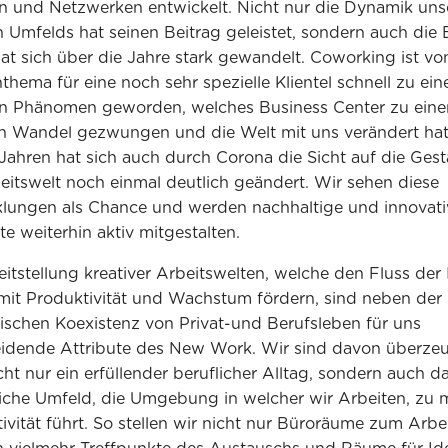
n und Netzwerken entwickelt. Nicht nur die Dynamik uns
n Umfelds hat seinen Beitrag geleistet, sondern auch die
hat sich über die Jahre stark gewandelt. Coworking ist v
thema für eine noch sehr spezielle Klientel schnell zu ei
en Phänomen geworden, welches Business Center zu ein
n Wandel gezwungen und die Welt mit uns verändert hat
 Jahren hat sich auch durch Corona die Sicht auf die Gest
eitswelt noch einmal deutlich geändert. Wir sehen diese
lungen als Chance und werden nachhaltige und innovati
e weiterhin aktiv mitgestalten.
eitstellung kreativer Arbeitswelten, welche den Fluss der
it Produktivität und Wachstum fördern, sind neben der
schen Koexistenz von Privat-und Berufsleben für uns
idende Attribute des New Work. Wir sind davon überzeu
cht nur ein erfüllender beruflicher Alltag, sondern auch d
iche Umfeld, die Umgebung in welcher wir Arbeiten, zu 
ivität führt. So stellen wir nicht nur Büroräume zum Arbe