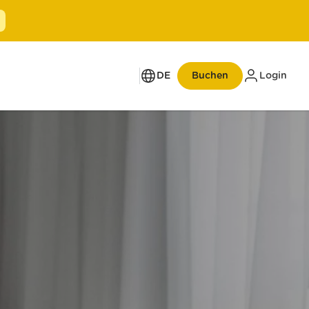
DE
Buchen
Login
Bis zu 50% Eröffnungsrabatt
Neueröffnung Zürich
Bahnhofstrasse