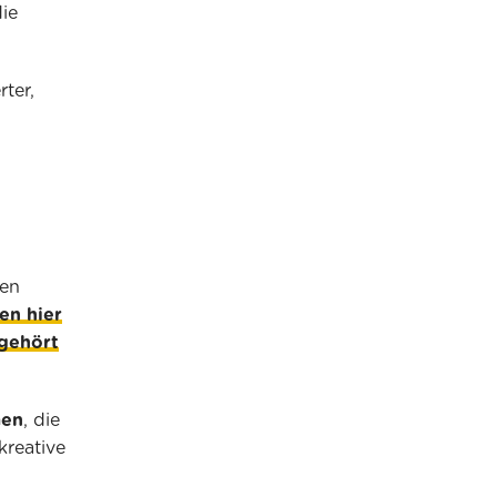
ie
ter,
ten
en hier
 gehört
men
, die
reative