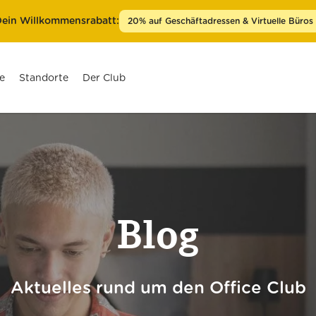
ein Willkommensrabatt:
20% auf Geschäftadressen & Virtuelle Büros
e
Standorte
Der Club
Berlin Prenzlauer Berg
Berlin Kurfürstendamm
Blog
Düsseldorf Königsallee
Frankfurt am Main Goethestraße
Hamburg Ballindamm
Aktuelles rund um den Office Club
Köln Friesenplatz