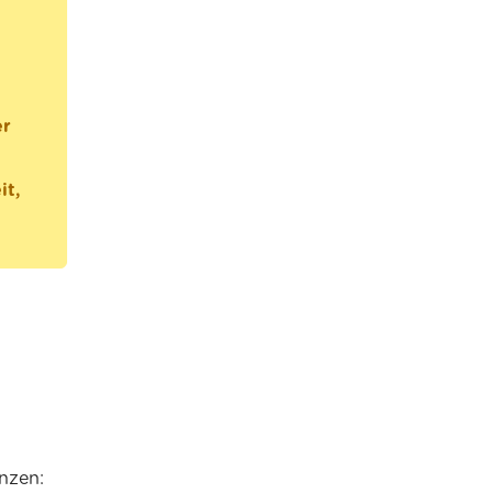
er
it,
nzen: