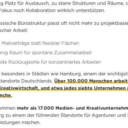
g Platz für Austausch, zu starre Strukturen und Räume, d
okus noch Kollaboration wirklich unterstützen.
assische Bürostruktur passt oft nicht mehr zu projektbasier
cher Arbeit:
e Mietverträge statt flexibler Flächen
enig Raum für spontane Zusammenarbeit
nde Rückzugsorte für konzentriertes Arbeiten
t besonders in Städten wie Hamburg, einem der wichtigs
standorte Deutschlands.
Über 100.000 Menschen arbeit
Kreativwirtschaft, und etwa jedes siebte Unternehmen
anche
.
kommen
mehr als 17.000 Medien- und Kreativunterneh
 zu einem der führenden Standorte für Agenturen und k
eistungen machen.