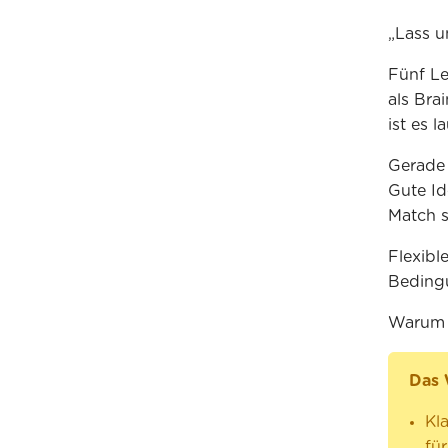
„Lass u
Fünf Le
als Bra
ist es 
Gerade 
Gute Id
Match s
Flexibl
Beding
Warum d
Das 
Kla
fü