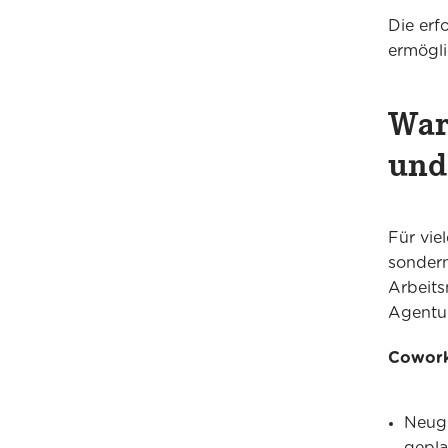
Die erf
ermögli
War
und
Für vie
sondern
Arbeits
Agentur
Coworki
Neugr