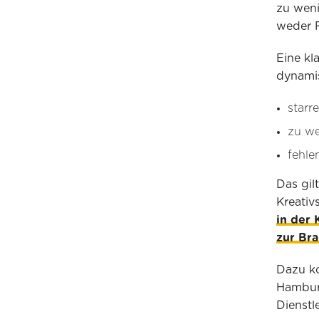
zu weni
weder F
Eine kl
dynamis
starr
zu w
fehle
Das gil
Kreativ
in der 
zur Br
Dazu 
Hamburg
Dienstl