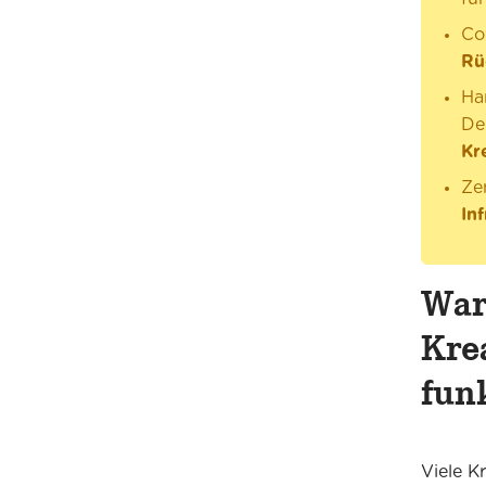
Co
Rü
Ha
De
Kr
Ze
In
War
Kre
fun
Viele K