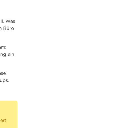
ll. Was
m Büro
em:
ng ein
ese
ups.
ert