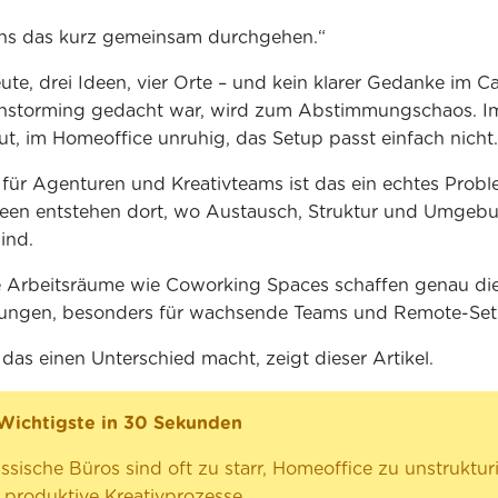
ns das kurz gemeinsam durchgehen.“
ute, drei Ideen, vier Orte – und kein klarer Gedanke im Ca
instorming gedacht war, wird zum Abstimmungschaos. I
laut, im Homeoffice unruhig, das Setup passt einfach nicht.
für Agenturen und Kreativteams ist das ein echtes Probl
een entstehen dort, wo Austausch, Struktur und Umgebu
ind.
e Arbeitsräume wie Coworking Spaces schaffen genau di
ungen, besonders für wachsende Teams und Remote-Set
as einen Unterschied macht, zeigt dieser Artikel.
Wichtigste in 30 Sekunden
ssische Büros sind oft zu starr, Homeoffice zu unstrukturi
r produktive Kreativprozesse